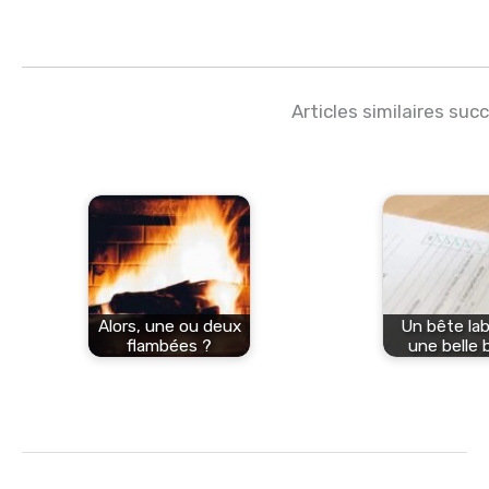
Articles similaires suc
Alors, une ou deux
Un bête lab
flambées ?
une belle 