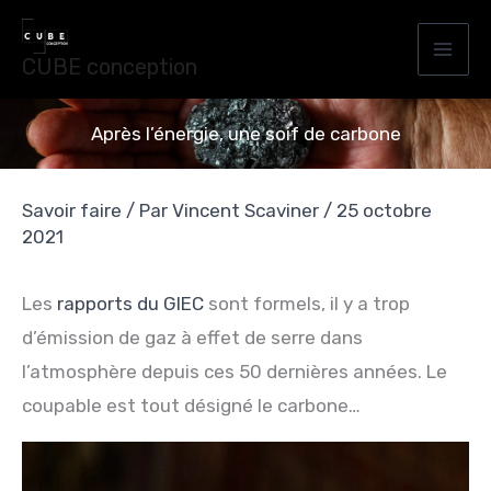
Aller
au
CUBE conception
contenu
Après l’énergie, une soif de carbone
Savoir faire
/ Par
Vincent Scaviner
/
25 octobre
2021
Les
rapports du GIEC
sont formels, il y a trop
d’émission de gaz à effet de serre dans
l’atmosphère depuis ces 50 dernières années. Le
coupable est tout désigné le carbone…