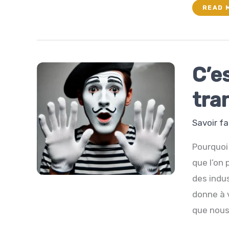
JOUER
READ 
AVEC
LE
FEU
C’es
tra
Savoir fa
Pourquoi
que l’on 
des indus
donne à 
que nous