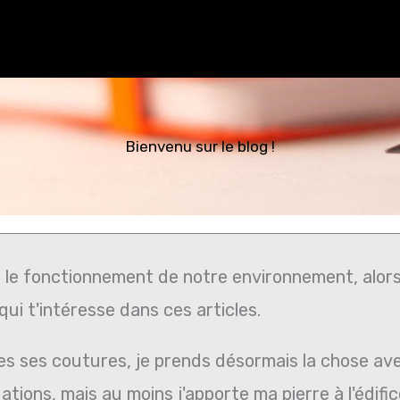
Bienvenu sur le blog !
 le fonctionnement de notre environnement, alors 
ui t'intéresse dans ces articles.
es ses coutures, je prends désormais la chose ave
tions, mais au moins j'apporte ma pierre à l'édifi