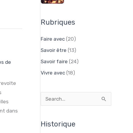
Rubriques
Faire avec
(20)
Savoir être
(13)
Savoir faire
(24)
es de
Vivre avec
(18)
revolte
s
R
lles
e
nt dans
c
Historique
h