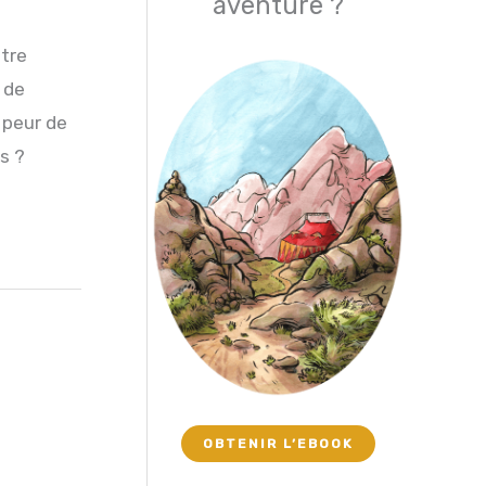
aventure ?
otre
 de
 peur de
s ?
OBTENIR L’EBOOK