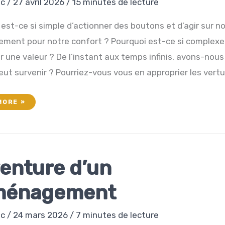
ec
/
27 avril 2026
/
15 minutes de lecture
est-ce si simple d’actionner des boutons et d’agir sur n
ement pour notre confort ? Pourquoi est-ce si complexe
 une valeur ? De l’instant aux temps infinis, avons-nous
peut survenir ? Pourriez-vous vous en approprier les vertu
MORE »
T
NCE
venture d’un
ménagement
ec
/
24 mars 2026
/
7 minutes de lecture