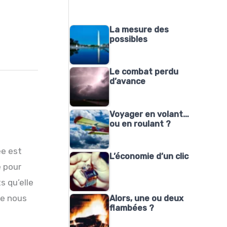
La mesure des
possibles
Le combat perdu
d’avance
Voyager en volant…
ou en roulant ?
ée est
L’économie d’un clic
é pour
s qu’elle
ue nous
Alors, une ou deux
flambées ?