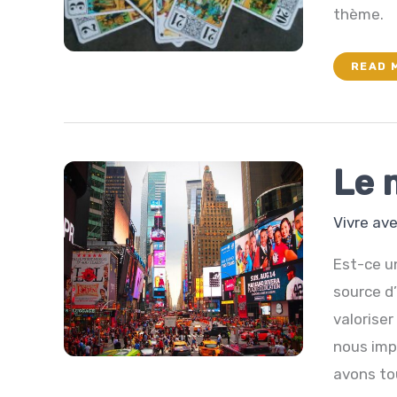
thème.
DÉLIC
READ 
DÉCLI
Le 
Vivre av
Est-ce u
source d’
valoriser
nous imp
avons to