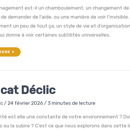
agement est-il un chamboulement, un changement de v
de demander de l’aide, ou une manière de voir l’invisible.
ent un peu de tout ça, un style de vie et d’organisatio
ui donne à voir certaines subtilités universelles.
NTURE
MORE »
NAGEMENT
icat Déclic
ec
/
24 février 2026
/
3 minutes de lecture
vité est elle une constante de notre environnement ? Do
c ou la subire ? C’est ce que nous explorons dans cette l