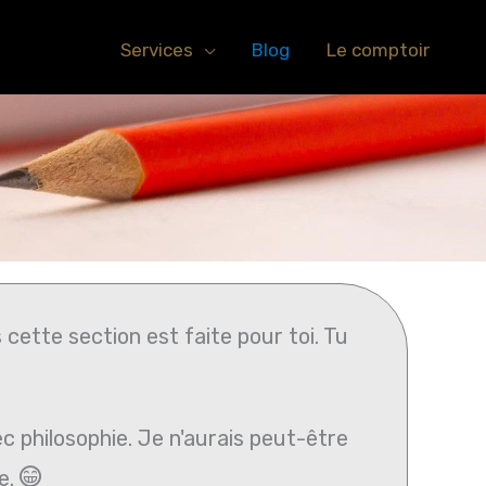
Services
Blog
Le comptoir
cette section est faite pour toi. Tu
c philosophie. Je n'aurais peut-être
ce.