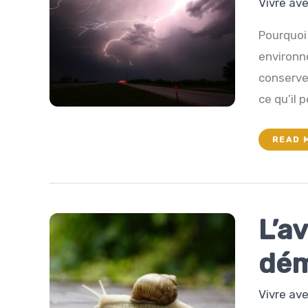
Vivre av
Pourquoi 
environn
conserver
ce qu’il 
LE
READ 
COMBA
PERDU
D’AVA
L’a
dé
Vivre av