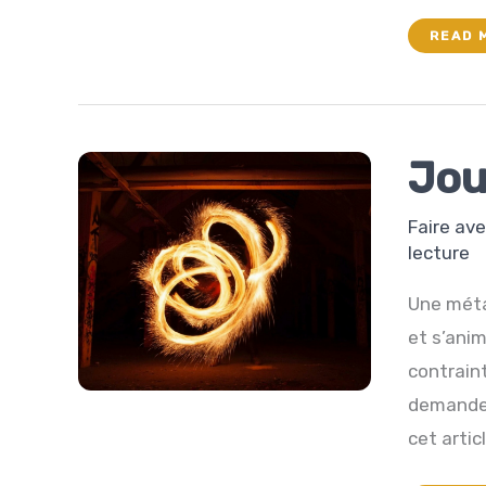
LE
READ 
MOND
SANS
PUB
Jou
Faire av
lecture
Une méta
et s’anim
contraint
demanden
cet articl