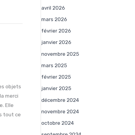
e
avril 2026
r
mars 2026
c
février 2026
h
janvier 2026
e
novembre 2025
r
mars 2025
:
février 2025
es objets
janvier 2025
la merci
décembre 2024
. Elle
novembre 2024
s tout ce
octobre 2024
septembre 2024