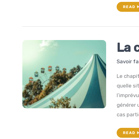
C’EST
READ 
QUOI
AU
JUSTE
LA
TRANS
La 
Savoir fa
Le chapit
quelle si
l’imprévu
générer 
cas parti
LA
READ 
CARTE