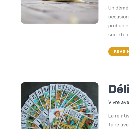
Un démén
occasion 
probablem
société q
L’AVE
READ 
D’UN
DÉMÉ
Dél
Vivre av
La relati
faire ave