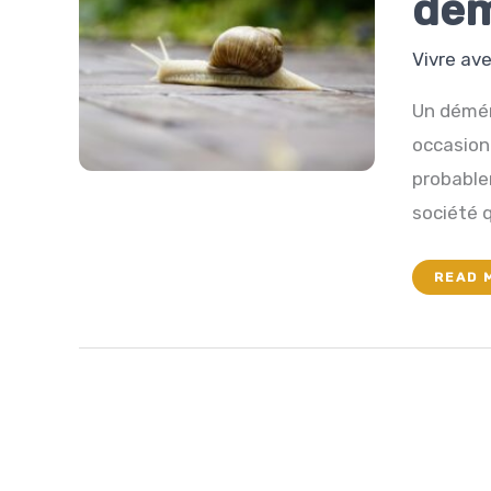
dé
Vivre av
Un démén
occasion 
probablem
société q
L’AVE
READ 
D’UN
DÉMÉ