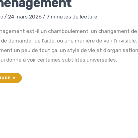
ménagement
ec
/
24 mars 2026
/
7 minutes de lecture
agement est-il un chamboulement, un changement de v
de demander de l’aide, ou une manière de voir l’invisible.
ent un peu de tout ça, un style de vie et d’organisatio
ui donne à voir certaines subtilités universelles.
NTURE
MORE »
NAGEMENT