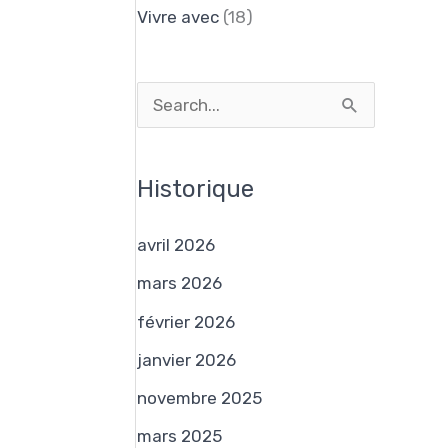
Vivre avec
(18)
R
e
c
Historique
h
e
avril 2026
r
mars 2026
c
février 2026
h
janvier 2026
e
novembre 2025
r
mars 2025